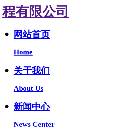
网站首页
Home
关于我们
About Us
新闻中心
News Center