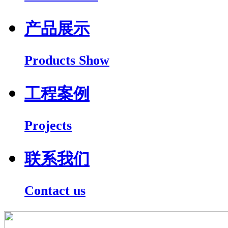
产品展示
Products Show
工程案例
Projects
联系我们
Contact us