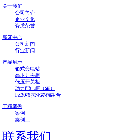
关于我们
公司简介
企业文化
资质荣誉
新闻中心
公司新闻
行业新闻
产品展示
箱式变电站
高压开关柜
低压开关柜
动力配电柜（箱）
PZ30模拟化终端组合
工程案例
案例一
案例二
联系我们